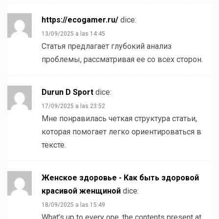
https://ecogamer.ru/
dice:
13/09/2025 a las 14:45
Статья предлагает глубокий анализ
проблемы, рассматривая ее со всех сторон.
Durun D Sport
dice:
17/09/2025 a las 23:52
Мне понравилась четкая структура статьи,
которая помогает легко ориентироваться в
тексте.
Женское здоровье - Как быть здоровой
красивой женщиной
dice:
18/09/2025 a las 15:49
What’s up to every one, the contents present at