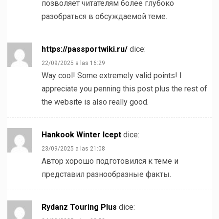
позволяет читателям более глубоко
разобраться в обсуждаемой теме.
https://passportwiki.ru/
dice:
22/09/2025 a las 16:29
Way cool! Some extremely valid points! I
appreciate you penning this post plus the rest of
the website is also really good.
Hankook Winter Icept
dice:
23/09/2025 a las 21:08
Автор хорошо подготовился к теме и
представил разнообразные факты.
Rydanz Touring Plus
dice: