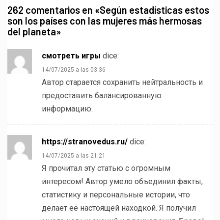
262 comentarios en «
Según estadísticas estos
son los países con las mujeres más hermosas
del planeta
»
смотреть игры
dice:
14/07/2025 a las 03:36
Автор старается сохранить нейтральность и
предоставить балансированную
информацию.
https://stranovedus.ru/
dice:
14/07/2025 a las 21:21
Я прочитал эту статью с огромным
интересом! Автор умело объединил факты,
статистику и персональные истории, что
делает ее настоящей находкой. Я получил