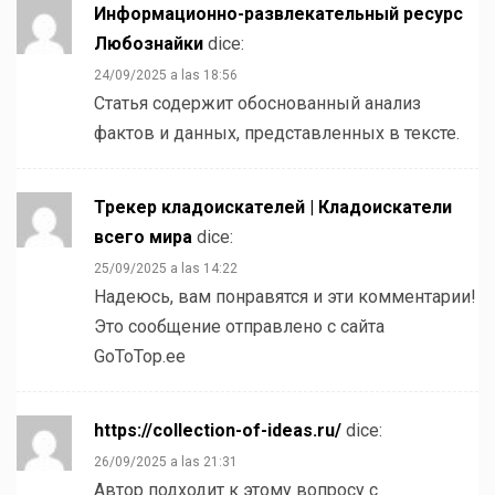
Информационно-развлекательный ресурс
Любознайки
dice:
24/09/2025 a las 18:56
Статья содержит обоснованный анализ
фактов и данных, представленных в тексте.
Трекер кладоискателей | Кладоискатели
всего мира
dice:
25/09/2025 a las 14:22
Надеюсь, вам понравятся и эти комментарии!
Это сообщение отправлено с сайта
GoToTop.ee
https://collection-of-ideas.ru/
dice:
26/09/2025 a las 21:31
Автор подходит к этому вопросу с