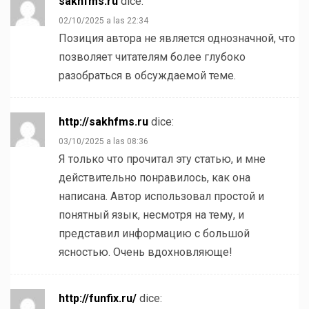
sakhfms.ru
dice:
02/10/2025 a las 22:34
Позиция автора не является однозначной, что
позволяет читателям более глубоко
разобраться в обсуждаемой теме.
http://sakhfms.ru
dice:
03/10/2025 a las 08:36
Я только что прочитал эту статью, и мне
действительно понравилось, как она
написана. Автор использовал простой и
понятный язык, несмотря на тему, и
представил информацию с большой
ясностью. Очень вдохновляюще!
http://funfix.ru/
dice: