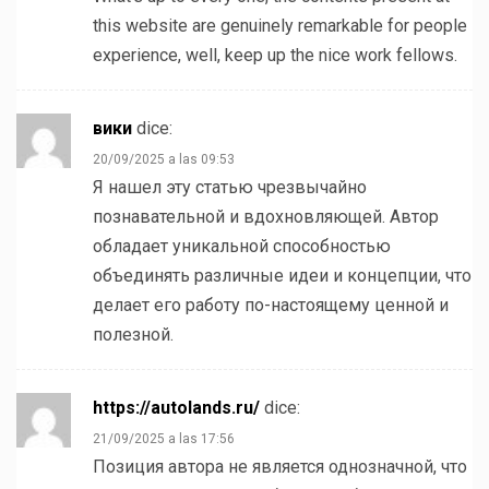
this website are genuinely remarkable for people
experience, well, keep up the nice work fellows.
вики
dice:
20/09/2025 a las 09:53
Я нашел эту статью чрезвычайно
познавательной и вдохновляющей. Автор
обладает уникальной способностью
объединять различные идеи и концепции, что
делает его работу по-настоящему ценной и
полезной.
https://autolands.ru/
dice:
21/09/2025 a las 17:56
Позиция автора не является однозначной, что