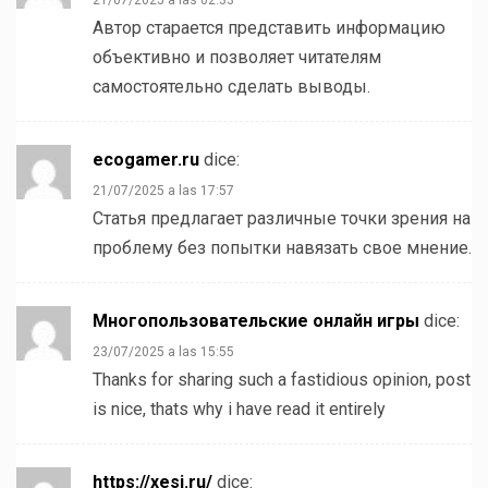
Автор старается представить информацию
объективно и позволяет читателям
самостоятельно сделать выводы.
ecogamer.ru
dice:
21/07/2025 a las 17:57
Статья предлагает различные точки зрения на
проблему без попытки навязать свое мнение.
Многопользовательские онлайн игры
dice:
23/07/2025 a las 15:55
Thanks for sharing such a fastidious opinion, post
is nice, thats why i have read it entirely
https://xesi.ru/
dice: