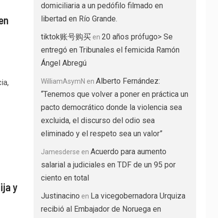
domiciliaria a un pedófilo filmado en
en
libertad en Río Grande.
tiktok账号购买
20 años prófugo> Se
en
entregó en Tribunales el femicida Ramón
Ángel Abregú
Alberto Fernández:
WilliamAsymN
en
ia,
“Tenemos que volver a poner en práctica un
pacto democrático donde la violencia sea
excluida, el discurso del odio sea
eliminado y el respeto sea un valor”
Acuerdo para aumento
Jamesderse
en
salarial a judiciales en TDF de un 95 por
ciento en total
ija y
Justinacino
La vicegobernadora Urquiza
en
recibió al Embajador de Noruega en