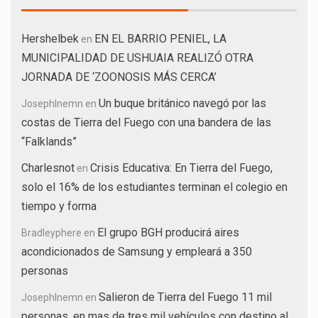
Hershelbek
EN EL BARRIO PENIEL, LA
en
MUNICIPALIDAD DE USHUAIA REALIZÓ OTRA
JORNADA DE ‘ZOONOSIS MÁS CERCA’
Un buque británico navegó por las
JosephInemn
en
costas de Tierra del Fuego con una bandera de las
“Falklands”
Charlesnot
Crisis Educativa: En Tierra del Fuego,
en
solo el 16% de los estudiantes terminan el colegio en
tiempo y forma
El grupo BGH producirá aires
Bradleyphere
en
acondicionados de Samsung y empleará a 350
personas
Salieron de Tierra del Fuego 11 mil
JosephInemn
en
personas, en mas de tres mil vehículos con destino al