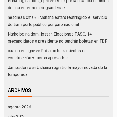
Narkolog na dom_opst
Dolor por la drástica decisión
en
de una enfermera riograndense
headless cms
Mañana estará restringido el servicio
en
de transporte público por paro nacional
Narkolog na dom_jpst
Elecciones PASO, 14
en
precandidatos a presidente no tendrán boletas en TDF
casino en ligne
Robaron herramientas de
en
construcción y fueron apresados
Jamesderse
Ushuaia registro la mayor nevada de la
en
temporada
ARCHIVOS
agosto 2026
julio 2026