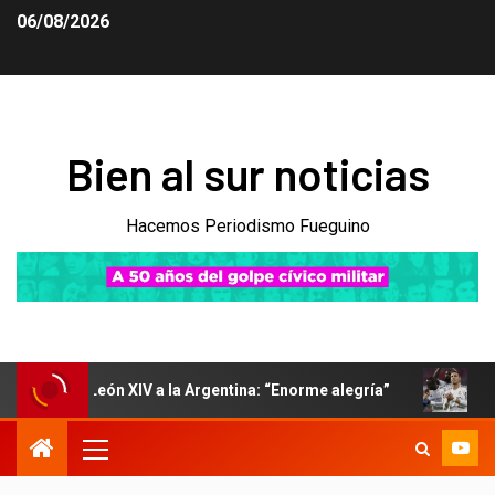
06/08/2026
Bien al sur noticias
Hacemos Periodismo Fueguino
a León XIV a la Argentina: “Enorme alegría”
Mastantuono 