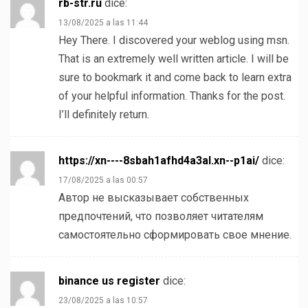
rb-str.ru
dice:
13/08/2025 a las 11:44
Hey There. I discovered your weblog using msn.
That is an extremely well written article. I will be
sure to bookmark it and come back to learn extra
of your helpful information. Thanks for the post.
I’ll definitely return.
https://xn----8sbah1afhd4a3al.xn--p1ai/
dice:
17/08/2025 a las 00:57
Автор не высказывает собственных
предпочтений, что позволяет читателям
самостоятельно сформировать свое мнение.
binance us register
dice:
23/08/2025 a las 10:57