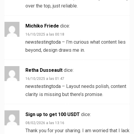
over the top, just reliable.
Michiko Friede
dice:
16/10/2025 a las 00:18
newstestingtoda
– I’m curious what content lies
beyond, design draws me in.
Retha Dusseault
dice:
16/10/2025 a las 01:47
newstestingtoda
– Layout needs polish, content
clarity is missing but there’s promise.
Sign up to get 100 USDT
dice:
08/02/2026 a las 13:16
Thank you for your sharing. I am worried that I lack