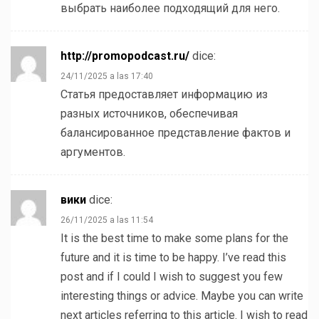
выбрать наиболее подходящий для него.
http://promopodcast.ru/
dice:
24/11/2025 a las 17:40
Статья предоставляет информацию из
разных источников, обеспечивая
балансированное представление фактов и
аргументов.
вики
dice:
26/11/2025 a las 11:54
It is the best time to make some plans for the
future and it is time to be happy. I’ve read this
post and if I could I wish to suggest you few
interesting things or advice. Maybe you can write
next articles referring to this article. I wish to read