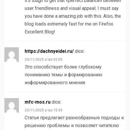
it’s tough to get that «perfect balance» between
user friendliness and visual appeal. I must say
you have done a amazing job with this. Also, the
blog loads extremely fast for me on Firefox.
Excellent Blog!
https://dachnyeidei.ru/
dice:
23/11/2025 a las 02:05
Это способствует более глубокому
пониманию темы и формированию
информированного мнения.
mfc-mos.ru
dice:
23/11/2025 a las 15:33
Статья предлагает разнообразные подходы к
решению проблемы и позволяет читателю