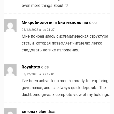
even more things about it!
Микробиология и биотехнологии
dice:
06/12/2025 a las 21:27
Мне понравилась систематическая структура
статьи, которая позволяет читателю легко
следовать логике изложения.
Royaltoto
dice:
07/12/2025 a las 19:01
I’ve been active for a month, mostly for exploring
governance, and it’s always quick deposits. The
dashboard gives a complete view of my holdings.
seronax blue
dice: