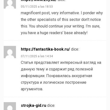
05/11/2025 a las 18:53
magnificent post, very informative. I ponder why
the other specialists of this sector don’t notice
this. You should continue your writing. I’m sure,
you have a huge readers’ base already!
https://fantastika-book.ru/
dice:
07/11/2025 a las 14:34
Статья представляет интересный взгляд на
данную тему и содержит ряд полезной
информации. Понравилась аккуратная
структура и логическое построение
аргументов.
strojka-gid.ru
dice: