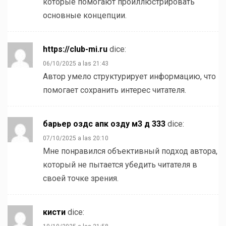
которые помогают проиллюстрировать
основные концепции.
https://club-mi.ru
dice:
06/10/2025 a las 21:43
Автор умело структурирует информацию, что
помогает сохранить интерес читателя.
барьер оздс апк озду м3 д 333
dice:
07/10/2025 a las 20:10
Мне понравился объективный подход автора,
который не пытается убедить читателя в
своей точке зрения.
кисти
dice: