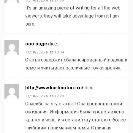
10/10/2025 a las 21:58
It’s an amazing piece of writing for all the web
viewers; they will take advantage from it I am
sure.
ооо оздс
dice:
11/10/2025 a las 10:04
Статья содержит сбалансированный подход к
теме и учитывает различные точки зрения.
http://www.kartmotors.ru/
dice:
11/10/2025 a las 12:28
Спасибо за эту статью! Она превзошла мои
ожидания. Информация была представлена
кратко и ясно, и я оставил эту статью с более
глубоким пониманием темы. Отличная