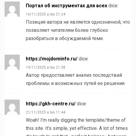
Портал об инструментах для всех
dice:
16/11/2025 a las 21:24
Позиция автора не является однозначной, что
позволяет читателям более глубоко
разобраться в обсуждаемой теме.
https://mojdominfo.ru/
dice:
19/11/2025 a las 21:38
Автор предоставляет анализ последствий
проблемы и возможных путей ее решения.
https://gkh-centre.ru/
dice:
21/11/2025 a las 11:44
Woah! I’m really digging the template/theme of
this site. It’s simple, yet effective. A lot of times