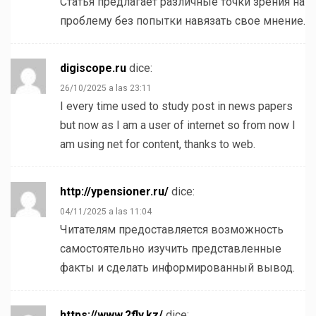
Статья предлагает различные точки зрения на
проблему без попытки навязать свое мнение.
digiscope.ru
dice:
26/10/2025 a las 23:11
I every time used to study post in news papers
but now as I am a user of internet so from now I
am using net for content, thanks to web.
http://ypensioner.ru/
dice:
04/11/2025 a las 11:04
Читателям предоставляется возможность
самостоятельно изучить представленные
факты и сделать информированный вывод.
https://www.2fly.kz/
dice: