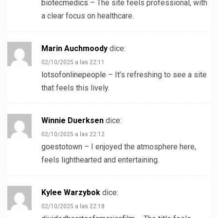
biotecmedics
– The site feels professional, with
a clear focus on healthcare.
Marin Auchmoody
dice:
02/10/2025 a las 22:11
lotsofonlinepeople
– It’s refreshing to see a site
that feels this lively.
Winnie Duerksen
dice:
02/10/2025 a las 22:12
goestotown
– I enjoyed the atmosphere here,
feels lighthearted and entertaining.
Kylee Warzybok
dice:
02/10/2025 a las 22:18