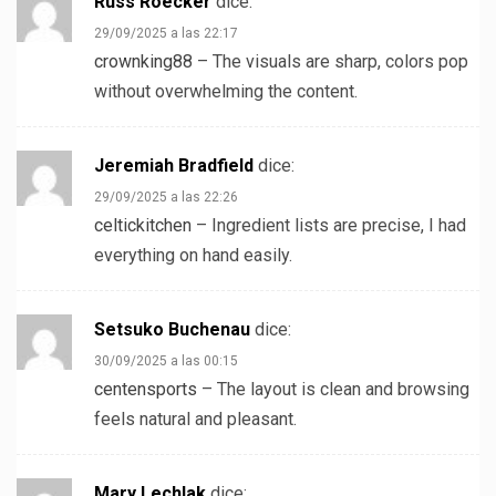
Russ Roecker
dice:
29/09/2025 a las 22:17
crownking88
– The visuals are sharp, colors pop
without overwhelming the content.
Jeremiah Bradfield
dice:
29/09/2025 a las 22:26
celtickitchen
– Ingredient lists are precise, I had
everything on hand easily.
Setsuko Buchenau
dice:
30/09/2025 a las 00:15
centensports
– The layout is clean and browsing
feels natural and pleasant.
Mary Lechlak
dice: