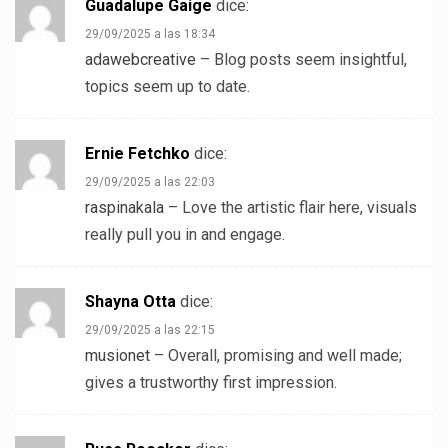
Guadalupe Gaige
dice:
29/09/2025 a las 18:34
adawebcreative
– Blog posts seem insightful,
topics seem up to date.
Ernie Fetchko
dice:
29/09/2025 a las 22:03
raspinakala
– Love the artistic flair here, visuals
really pull you in and engage.
Shayna Otta
dice:
29/09/2025 a las 22:15
musionet
– Overall, promising and well made;
gives a trustworthy first impression.