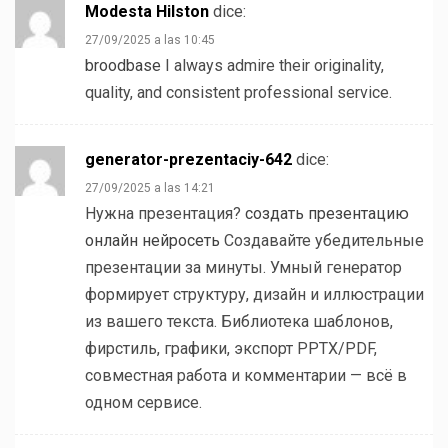
Modesta Hilston
dice:
27/09/2025 a las 10:45
broodbase
I always admire their originality,
quality, and consistent professional service.
generator-prezentaciy-642
dice:
27/09/2025 a las 14:21
Нужна презентация?
создать презентацию
онлайн нейросеть
Создавайте убедительные
презентации за минуты. Умный генератор
формирует структуру, дизайн и иллюстрации
из вашего текста. Библиотека шаблонов,
фирстиль, графики, экспорт PPTX/PDF,
совместная работа и комментарии — всё в
одном сервисе.