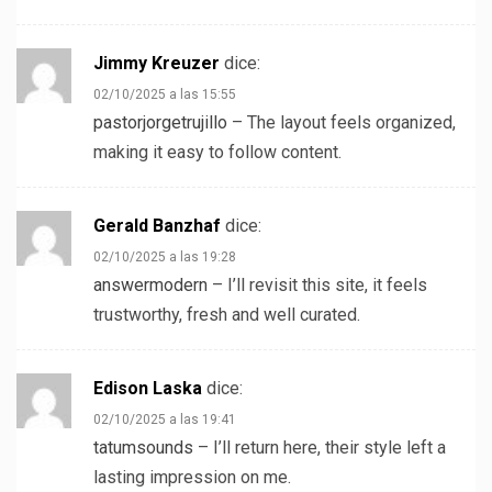
Jimmy Kreuzer
dice:
02/10/2025 a las 15:55
pastorjorgetrujillo
– The layout feels organized,
making it easy to follow content.
Gerald Banzhaf
dice:
02/10/2025 a las 19:28
answermodern
– I’ll revisit this site, it feels
trustworthy, fresh and well curated.
Edison Laska
dice:
02/10/2025 a las 19:41
tatumsounds
– I’ll return here, their style left a
lasting impression on me.