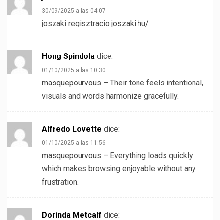
30/09/2025 a las 04:07
joszaki regisztracio
joszaki.hu/
Hong Spindola
dice:
01/10/2025 a las 10:30
masquepourvous
– Their tone feels intentional,
visuals and words harmonize gracefully.
Alfredo Lovette
dice:
01/10/2025 a las 11:56
masquepourvous
– Everything loads quickly
which makes browsing enjoyable without any
frustration.
Dorinda Metcalf
dice: