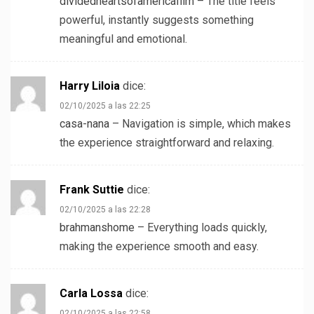
dividedheartsofamericafilm
– The title feels
powerful, instantly suggests something
meaningful and emotional.
Harry Liloia
dice:
02/10/2025 a las 22:25
casa-nana
– Navigation is simple, which makes
the experience straightforward and relaxing.
Frank Suttie
dice:
02/10/2025 a las 22:28
brahmanshome
– Everything loads quickly,
making the experience smooth and easy.
Carla Lossa
dice:
02/10/2025 a las 22:58