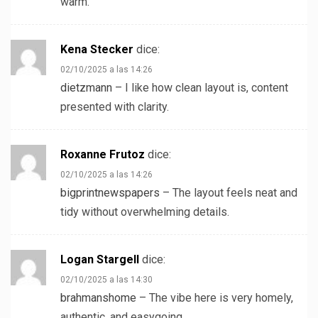
warm.
Kena Stecker
dice:
02/10/2025 a las 14:26
dietzmann
– I like how clean layout is, content
presented with clarity.
Roxanne Frutoz
dice:
02/10/2025 a las 14:26
bigprintnewspapers
– The layout feels neat and
tidy without overwhelming details.
Logan Stargell
dice:
02/10/2025 a las 14:30
brahmanshome
– The vibe here is very homely,
authentic, and easygoing.