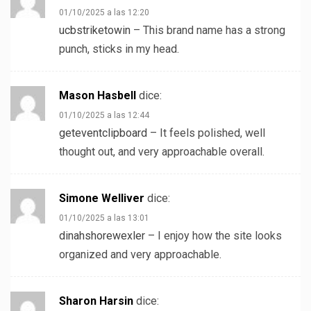
01/10/2025 a las 12:20
ucbstriketowin
– This brand name has a strong
punch, sticks in my head.
Mason Hasbell
dice:
01/10/2025 a las 12:44
geteventclipboard
– It feels polished, well
thought out, and very approachable overall.
Simone Welliver
dice:
01/10/2025 a las 13:01
dinahshorewexler
– I enjoy how the site looks
organized and very approachable.
Sharon Harsin
dice: