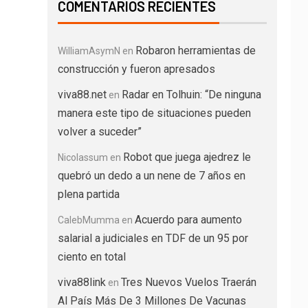
COMENTARIOS RECIENTES
Robaron herramientas de
WilliamAsymN
en
construcción y fueron apresados
viva88.net
Radar en Tolhuin: “De ninguna
en
manera este tipo de situaciones pueden
volver a suceder”
Robot que juega ajedrez le
Nicolassum
en
quebró un dedo a un nene de 7 años en
plena partida
Acuerdo para aumento
CalebMumma
en
salarial a judiciales en TDF de un 95 por
ciento en total
viva88link
Tres Nuevos Vuelos Traerán
en
Al País Más De 3 Millones De Vacunas