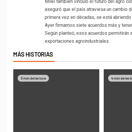
Milei también vinculó el futuro del agro c
aseguró que el país atraviesa un cambio de 
primera vez en décadas, se está abriendo
Ayer firmamos siete acuerdos más y tenem
Según planteó, esos acuerdos permitirán a
exportaciones agroindustriales.
MÁS HISTORIAS
3 min de lectura
4 min de lect