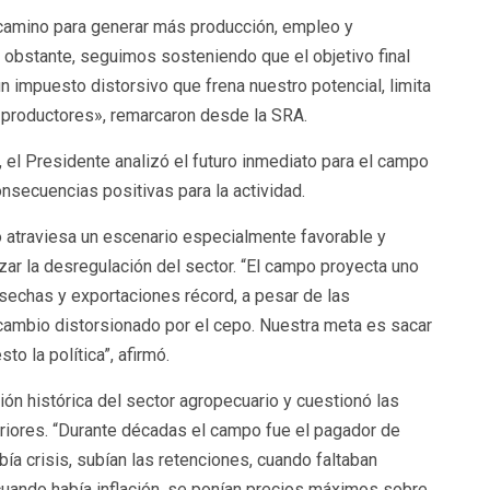
camino para generar más producción, empleo y
obstante, seguimos sosteniendo que el objetivo final
 impuesto distorsivo que frena nuestro potencial, limita
s productores», remarcaron desde la SRA.
 el Presidente analizó el futuro inmediato para el campo
secuencias positivas para la actividad.
o atraviesa un escenario especialmente favorable y
izar la desregulación del sector. “El campo proyecta uno
osechas y exportaciones récord, a pesar de las
cambio distorsionado por el cepo. Nuestra meta es sacar
o la política”, afirmó.
ión histórica del sector agropecuario y cuestionó las
eriores. “Durante décadas el campo fue el pagador de
bía crisis, subían las retenciones, cuando faltaban
cuando había inflación, se ponían precios máximos sobre