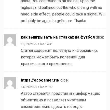
about. You controlled to hit the nail upon the
highest and outlined out the whole thing with no
need side effect , people could take a signal. Will
probably be again to get more. Thanks
как выигрывать на ставках на футбол
dice:
08/09/2025 a las 14:41
Статья содержит полезную информацию,
которая может быть полезной для
практического применения.
https://ecogamer.ru/
dice:
14/09/2025 a las 23:07
Автор старается представить информацию
объективно и позволяет читателям
самостоятельно сделать выводы.