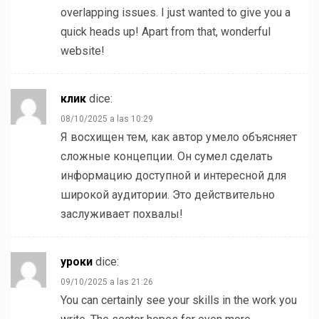
overlapping issues. I just wanted to give you a
quick heads up! Apart from that, wonderful
website!
клик
dice:
08/10/2025 a las 10:29
Я восхищен тем, как автор умело объясняет
сложные концепции. Он сумел сделать
информацию доступной и интересной для
широкой аудитории. Это действительно
заслуживает похвалы!
уроки
dice:
09/10/2025 a las 21:26
You can certainly see your skills in the work you