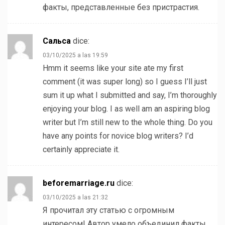
факты, представленные без пристрастия.
Сальса
dice:
03/10/2025 a las 19:59
Hmm it seems like your site ate my first
comment (it was super long) so I guess I’ll just
sum it up what I submitted and say, I’m thoroughly
enjoying your blog. I as well am an aspiring blog
writer but I’m still new to the whole thing. Do you
have any points for novice blog writers? I’d
certainly appreciate it.
beforemarriage.ru
dice:
03/10/2025 a las 21:32
Я прочитал эту статью с огромным
интересом! Автор умело объединил факты,