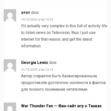
этот
dice:
19/10/2025 a las 10:07
It’s actually very complex in this full of activity life
to listen news on Television, thus I just use
internet for that reason, and get the latest
information.
Georgia Lewis
dice:
21/10/2025 a las 23:16
Автор старается быть балансированным,
предоставляя достаточно контекста и фактов
для полного понимания читателями.
War Thunder Fan — Фан-сайт игр о Танках