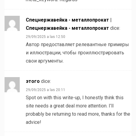
Спецнержавейка - металлопрокат |
Спецнержавейка - металлопрокат
dice:
29/09/2025 a las 12:50
Автор предоставляет релевантные примеры
и иллюстрации, чтобы проиллюстрировать
свои аргументы.
этого
dice:
29/09/2025 a las 20:11
Spot on with this write-up, I honestly think this
site needs a great deal more attention. I’ll
probably be returning to read more, thanks for the
advice!