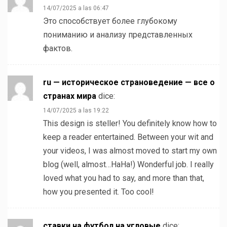
14/07/2025 a las 06:47
Это способствует более глубокому
пониманию и анализу представленных
фактов.
ru — историческое страноведение — все о
странах мира
dice:
14/07/2025 a las 19:22
This design is steller! You definitely know how to
keep a reader entertained. Between your wit and
your videos, I was almost moved to start my own
blog (well, almost…HaHa!) Wonderful job. I really
loved what you had to say, and more than that,
how you presented it. Too cool!
ставки на футбол на угловые
dice: