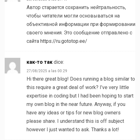
Автор старается сохранить нейтральность,
чтобы читатели могли основываться на
объективной информации при формировании
своего мнения. Это сообщение отправлено с
сайта
https://ru.gototop.ee/
как-то так
dice:
27/08/2025 a las 00:29
Hi there great blog! Does running a blog similar to
this require a great deal of work? I’ve very little
expertise in coding but I had been hoping to start
my own blog in the near future. Anyway, if you
have any ideas or tips for new blog owners
please share. I understand this is off subject
however I just wanted to ask. Thanks a lot!