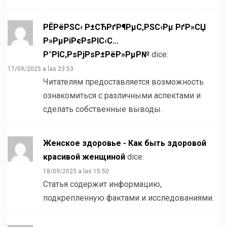
РЁРёРЅС‹ Р±СЋРґР¶РµС‚РЅС‹Рµ РґР»СЏ
Р»РµРіРєРѕРІС‹С…
Р°РІС‚РѕРјРѕР±РёР»РµР№
dice:
17/09/2025 a las 23:53
Читателям предоставляется возможность
ознакомиться с различными аспектами и
сделать собственные выводы.
Женское здоровье - Как быть здоровой
красивой женщиной
dice:
18/09/2025 a las 15:50
Статья содержит информацию,
подкрепленную фактами и исследованиями.