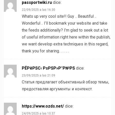
passportwiki.ru
dice:
22/09/2025 a las 16:30
Whats up very cool site!! Guy .. Beautiful ..
Wonderful .. I’ll bookmark your website and take
the feeds additionally? I’m glad to seek out a lot
of useful information right here within the publish,
we want develop extra techniques in this regard,
thank you for sharing. . . . . .
РЁРёРЅС‹ РѕРЅР»Р°Р№РЅ
dice:
23/09/2025 a las 21:09
Статья предлагает объективный обзор темы,
предоставляя аргументы и контекст.
https://www.ozds.net/
dice:
24/09/2025 a las 10:37