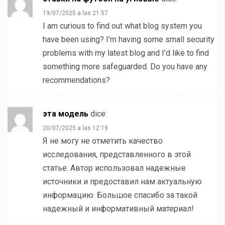
19/07/2025 a las 21:57
I am curious to find out what blog system you
have been using? I’m having some small security
problems with my latest blog and I’d like to find
something more safeguarded. Do you have any
recommendations?
эта модель
dice:
20/07/2025 a las 12:19
Я не могу не отметить качество
исследования, представленного в этой
статье. Автор использовал надежные
источники и предоставил нам актуальную
информацию. Большое спасибо за такой
надежный и информативный материал!