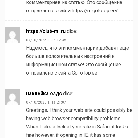
комментариев на статью. Это сообщение
отправлено с сайта
https://ru.gototop.ee/
https://club-mi.ru
dice:
07/10/2025 a las 12:35
Надеюсь, что эти комментарии добавят ещё
больше положительных настроений к
информационной статье! Это сообщение
отправлено с сайта GoToTop.ee
наклейка оздс
dice:
07/10/2025 a las 21:07
Greetings, I think your web site could possibly be
having web browser compatibility problems.
When I take a look at your site in Safari, it looks
fine however, if opening in IE, it has some