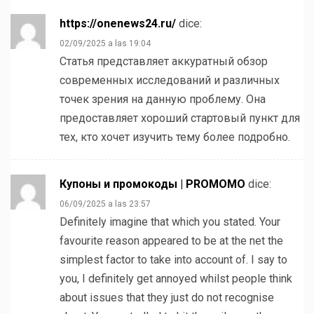
https://onenews24.ru/
dice:
02/09/2025 a las 19:04
Статья представляет аккуратный обзор
современных исследований и различных
точек зрения на данную проблему. Она
предоставляет хороший стартовый пункт для
тех, кто хочет изучить тему более подробно.
Купоны и промокоды | PROMOMO
dice:
06/09/2025 a las 23:57
Definitely imagine that which you stated. Your
favourite reason appeared to be at the net the
simplest factor to take into account of. I say to
you, I definitely get annoyed whilst people think
about issues that they just do not recognise