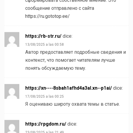
сформировать собственное мнение. Это
сообщение отправлено с сайта
https://ru.gototop.ee/
https://rb-str.ru/
dice:
13/08/2025 a las 00:58
Автор предоставляет подробные сведения и
контекст, что помогает читателям лучше
понять обсуждаемую тему.
https://xn----8sbah1afhd4a3al.xn--p1ai/
dice:
17/08/2025 a las 00:25
Я оцениваю широту охвата темы в статье.
https://rpgdom.ru/
dice:
23/08/2025 a las 21:49