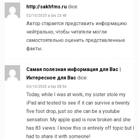
http://sakhfms.ru
dice:
02/10/2025 a las 23:40
Автор старается представить информацию
нейтрально, чтобы читатели могли
самостоятельно оценить представленные
факты.
Самая полезная информация для Вас |
Интересное для Вас
dice:
03/10/2025 a las 08:56
Today, while I was at work, my sister stole my
iPad and tested to see if it can survive a twenty
five foot drop, just so she can be a youtube
sensation. My apple ipad is now broken and she
has 83 views. I know this is entirely off topic but I
had to share it with someone!