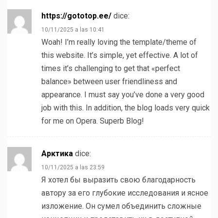
https://gototop.ee/
dice:
10/11/2025 a las 10:41
Woah! I’m really loving the template/theme of
this website. It’s simple, yet effective. A lot of
times it’s challenging to get that «perfect
balance» between user friendliness and
appearance. I must say you’ve done a very good
job with this. In addition, the blog loads very quick
for me on Opera. Superb Blog!
Арктика
dice:
10/11/2025 a las 23:59
Я хотел бы выразить свою благодарность
автору за его глубокие исследования и ясное
изложение. Он сумел объединить сложные