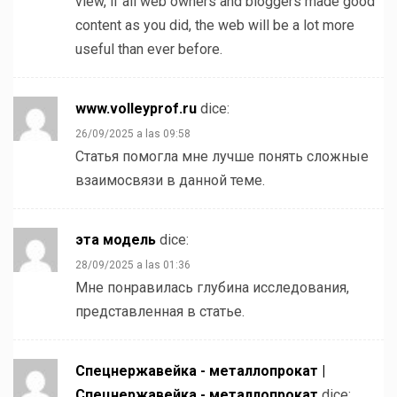
view, if all web owners and bloggers made good
content as you did, the web will be a lot more
useful than ever before.
www.volleyprof.ru
dice:
26/09/2025 a las 09:58
Статья помогла мне лучше понять сложные
взаимосвязи в данной теме.
эта модель
dice:
28/09/2025 a las 01:36
Мне понравилась глубина исследования,
представленная в статье.
Спецнержавейка - металлопрокат |
Спецнержавейка - металлопрокат
dice: