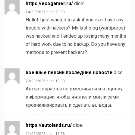
https://ecogamer.ru/
dice:
14/09/2025 a las 23:09
Hello! I just wanted to ask if you ever have any
trouble with hackers? My last blog (wordpress)
was hacked and I ended up losing many months
of hard work due to no backup. Do you have any
methods to prevent hackers?
военные пенсии последние новости
dice:
20/09/2025 a las 10:33
Автор старается не вмешиваться в оценку
информации, чтобы читатели могли сами
проанализировать и сделать выводы.
https://autolands.ru/
dice:
21/09/2025 a las 17:58