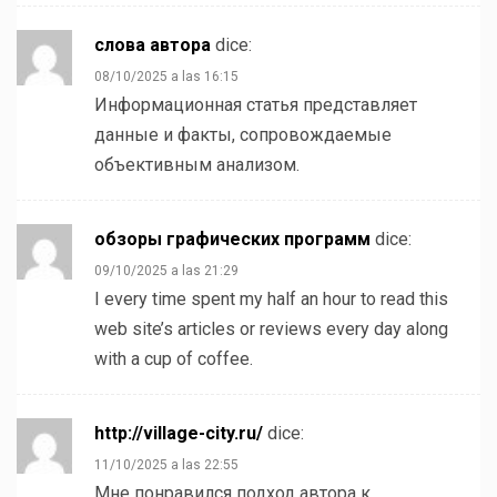
слова автора
dice:
08/10/2025 a las 16:15
Информационная статья представляет
данные и факты, сопровождаемые
объективным анализом.
обзоры графических программ
dice:
09/10/2025 a las 21:29
I every time spent my half an hour to read this
web site’s articles or reviews every day along
with a cup of coffee.
http://village-city.ru/
dice:
11/10/2025 a las 22:55
Мне понравился подход автора к