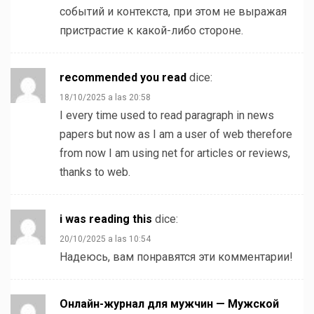
событий и контекста, при этом не выражая
пристрастие к какой-либо стороне.
recommended you read
dice:
18/10/2025 a las 20:58
I every time used to read paragraph in news
papers but now as I am a user of web therefore
from now I am using net for articles or reviews,
thanks to web.
i was reading this
dice:
20/10/2025 a las 10:54
Надеюсь, вам понравятся эти комментарии!
Онлайн-журнал для мужчин — Мужской