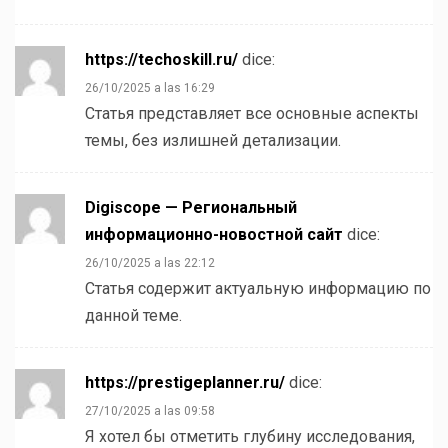
https://techoskill.ru/
dice:
26/10/2025 a las 16:29
Статья представляет все основные аспекты
темы, без излишней детализации.
Digiscope — Региональный
информационно-новостной сайт
dice:
26/10/2025 a las 22:12
Статья содержит актуальную информацию по
данной теме.
https://prestigeplanner.ru/
dice:
27/10/2025 a las 09:58
Я хотел бы отметить глубину исследования,