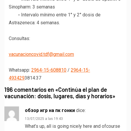
Sinopharm: 3 semanas
◦ Intervalo mínimo entre 1° y 2° dosis de
Astrazeneca: 4 semanas.
Consultas:
vacunacioncovid.tdf@gmail.com
Whatsapp:
2964-15-608810
/
2964-15-
493429
3814:37
196 comentarios en «
Continúa el plan de
vacunación: dosis, lugares, días y horarios
»
обзор игр на пк гонки
dice:
13/07/2025 a las 19:43
What’s up, all is going nicely here and ofcourse