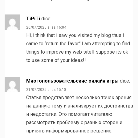
TiPiTi
dice:
20/07/2025 a las 16:04
Hi, i think that i saw you visited my blog thus i
came to “return the favor”.I am attempting to find
things to improve my web site!I suppose its ok
to use some of your ideas!!
Многопользовательские онлайн игры
dice:
21/07/2025 a las 15:18
Статья представляет несколько точек зрения
на данную тему и анализирует их достоинства
и недостатки. Это помогает читателю
рассмотреть проблему с разных сторон и
принять информированное решение.