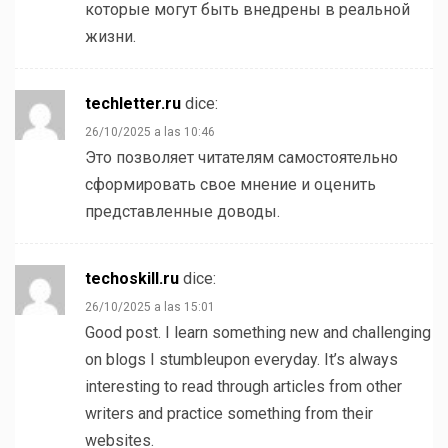
которые могут быть внедрены в реальной
жизни.
techletter.ru
dice:
26/10/2025 a las 10:46
Это позволяет читателям самостоятельно
сформировать свое мнение и оценить
представленные доводы.
techoskill.ru
dice:
26/10/2025 a las 15:01
Good post. I learn something new and challenging
on blogs I stumbleupon everyday. It’s always
interesting to read through articles from other
writers and practice something from their
websites.