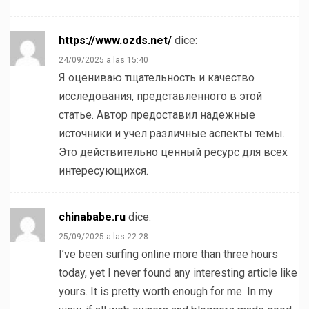
https://www.ozds.net/
dice:
24/09/2025 a las 15:40
Я оцениваю тщательность и качество
исследования, представленного в этой
статье. Автор предоставил надежные
источники и учел различные аспекты темы.
Это действительно ценный ресурс для всех
интересующихся.
chinababe.ru
dice:
25/09/2025 a las 22:28
I’ve been surfing online more than three hours
today, yet I never found any interesting article like
yours. It is pretty worth enough for me. In my