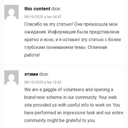
this content
dice:
08/10/2025 a las 04:47
Спасибо за эту статью! Она превзошла мои
ожидания. Информация была представлена
кратко и ясно, и я оставил эту статью с более
глубоким пониманием темы. Отличная
работа!
этими
dice:
08/10/2025 a las 10:32
We are a gaggle of volunteers and opening a
brand new scheme in our community. Your web
site provided us with useful info to work on. You
have performed an impressive task and our entire
community might be grateful to you.