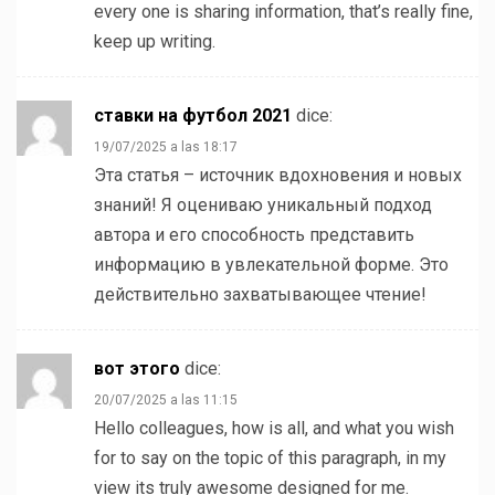
every one is sharing information, that’s really fine,
keep up writing.
ставки на футбол 2021
dice:
19/07/2025 a las 18:17
Эта статья – источник вдохновения и новых
знаний! Я оцениваю уникальный подход
автора и его способность представить
информацию в увлекательной форме. Это
действительно захватывающее чтение!
вот этого
dice:
20/07/2025 a las 11:15
Hello colleagues, how is all, and what you wish
for to say on the topic of this paragraph, in my
view its truly awesome designed for me.