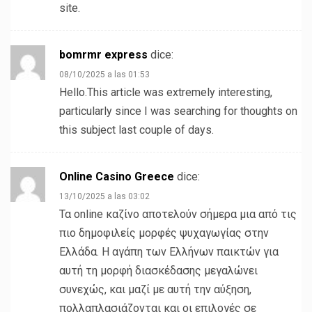
site.
bomrmr express
dice:
08/10/2025 a las 01:53
Hello.This article was extremely interesting,
particularly since I was searching for thoughts on
this subject last couple of days.
Online Casino Greece
dice:
13/10/2025 a las 03:02
Τα online καζίνο αποτελούν σήμερα μια από τις
πιο δημοφιλείς μορφές ψυχαγωγίας στην
Ελλάδα. Η αγάπη των Ελλήνων παικτών για
αυτή τη μορφή διασκέδασης μεγαλώνει
συνεχώς, και μαζί με αυτή την αύξηση,
πολλαπλασιάζονται και οι επιλογές σε