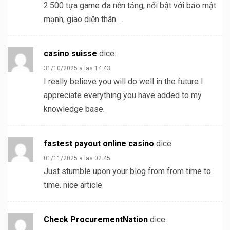
2.500 tựa game đa nền tảng, nổi bật với bảo mật
mạnh, giao diện thân …
casino suisse
dice:
31/10/2025 a las 14:43
I really believe you will do well in the future I
appreciate everything you have added to my
knowledge base.
fastest payout online casino
dice:
01/11/2025 a las 02:45
Just stumble upon your blog from from time to
time. nice article
Check ProcurementNation
dice: