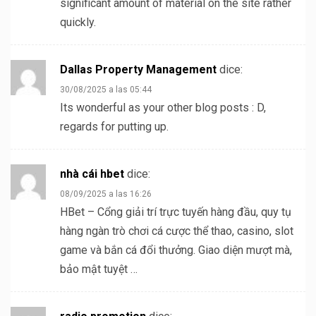
significant amount of material on the site rather
quickly.
Dallas Property Management
dice:
30/08/2025 a las 05:44
Its wonderful as your other blog posts : D,
regards for putting up.
nhà cái hbet
dice:
08/09/2025 a las 16:26
HBet – Cổng giải trí trực tuyến hàng đầu, quy tụ
hàng ngàn trò chơi cá cược thể thao, casino, slot
game và bắn cá đổi thưởng. Giao diện mượt mà,
bảo mật tuyệt …