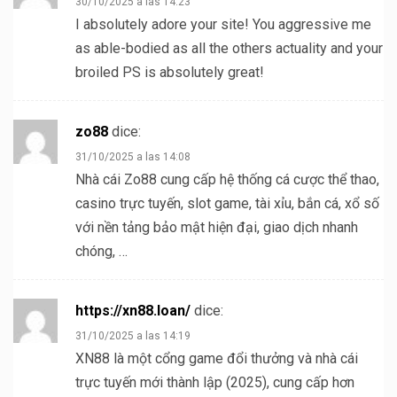
30/10/2025 a las 14:23
I absolutely adore your site! You aggressive me
as able-bodied as all the others actuality and your
broiled PS is absolutely great!
zo88
dice:
31/10/2025 a las 14:08
Nhà cái Zo88 cung cấp hệ thống cá cược thể thao,
casino trực tuyến, slot game, tài xỉu, bắn cá, xổ số
với nền tảng bảo mật hiện đại, giao dịch nhanh
chóng, …
https://xn88.loan/
dice:
31/10/2025 a las 14:19
XN88 là một cổng game đổi thưởng và nhà cái
trực tuyến mới thành lập (2025), cung cấp hơn