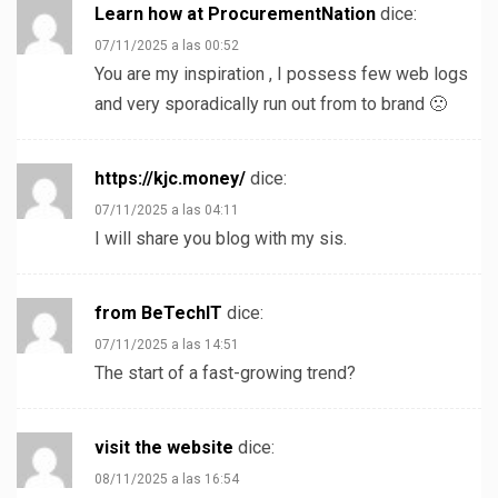
Learn how at ProcurementNation
dice:
07/11/2025 a las 00:52
You are my inspiration , I possess few web logs
and very sporadically run out from to brand 🙁
https://kjc.money/
dice:
07/11/2025 a las 04:11
I will share you blog with my sis.
from BeTechIT
dice:
07/11/2025 a las 14:51
The start of a fast-growing trend?
visit the website
dice:
08/11/2025 a las 16:54