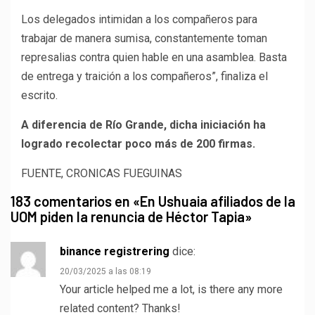
Los delegados intimidan a los compañeros para
trabajar de manera sumisa, constantemente toman
represalias contra quien hable en una asamblea. Basta
de entrega y traición a los compañeros”, finaliza el
escrito.
A diferencia de Río Grande, dicha iniciación ha
logrado recolectar poco más de 200 firmas.
FUENTE, CRONICAS FUEGUINAS
183 comentarios en «
En Ushuaia afiliados de la
UOM piden la renuncia de Héctor Tapia
»
binance registrering
dice:
20/03/2025 a las 08:19
Your article helped me a lot, is there any more
related content? Thanks!