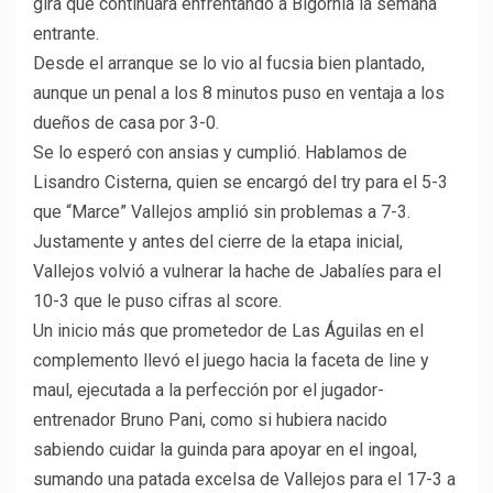
gira que continuará enfrentando a Bigornia la semana
entrante.
Desde el arranque se lo vio al fucsia bien plantado,
aunque un penal a los 8 minutos puso en ventaja a los
dueños de casa por 3-0.
Se lo esperó con ansias y cumplió. Hablamos de
Lisandro Cisterna, quien se encargó del try para el 5-3
que “Marce” Vallejos amplió sin problemas a 7-3.
Justamente y antes del cierre de la etapa inicial,
Vallejos volvió a vulnerar la hache de Jabalíes para el
10-3 que le puso cifras al score.
Un inicio más que prometedor de Las Águilas en el
complemento llevó el juego hacia la faceta de line y
maul, ejecutada a la perfección por el jugador-
entrenador Bruno Pani, como si hubiera nacido
sabiendo cuidar la guinda para apoyar en el ingoal,
sumando una patada excelsa de Vallejos para el 17-3 a