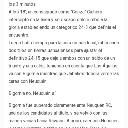
los 3 minutos.
A los 18’, un consagrado como “Gonza” Cichero
interceptó en la línea y se escapó solo rumbo a la
gloria estableciendo un categórico 24-3 que definía el
encuentro.
Luego hubo tiempo para la corazonada local, rubricando
dos tries en tierras ushuaienses para ajustar el
definitivo 24-15 que deja a ambos con un saldo de un
triunfo y una caída, teniendo en cuenta que Las Águilas
va con Bigornia mientras que Jabalíes deberá verse las
caras con Neuquén.
Bigornia no, Neuquén sí
Bigornia fue superado claramente ante Neuquén RC,
uno de los candidatos al título, y se volvió con las
manos vacías hacia Rawson. A priori, caer con Neuquén,