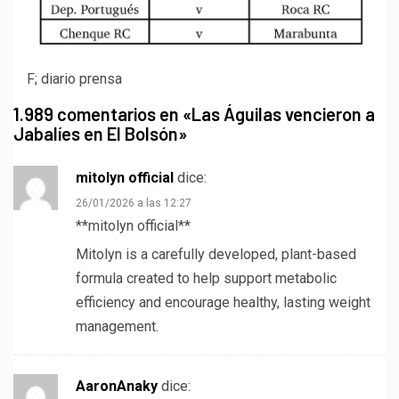
F; diario prensa
1.989 comentarios en «
Las Águilas vencieron a
Jabalíes en El Bolsón
»
mitolyn official
dice:
26/01/2026 a las 12:27
**mitolyn official**
Mitolyn is a carefully developed, plant-based
formula created to help support metabolic
efficiency and encourage healthy, lasting weight
management.
AaronAnaky
dice: