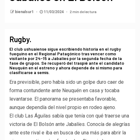
2 min de lectura
bienalsur1
11/03/2024
Rugby.
El club ushuaiense sigue escribiendo historia en el rugby
fueguino en el Regional Patagónico tras vencer como
visitante por 24-15 a Jabalíes por la segunda fecha de la
fase de grupos. Se recuperó del traspié ante el candidato
Neuquén en el estreno y ahora depende de sí mismo para
clasificarse a semis.
Era previsible, pero había sido un golpe duro caer de
forma contundente ante Neuquén en casa y tocaba
levantarse. El panorama se presentaba favorable,
aunque dependía del nivel propio en rodeo ajeno.
El club Las Águilas sabía que tenía con qué traerse una
victoria de El Bolsón ante Jabalíes. Conocía de alegrías
ante este rival e iba en busca de una más para abrir la