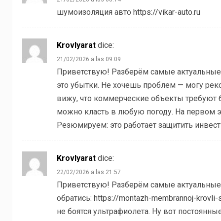
шумоизоляция авто
https://vikar-auto.ru
Krovlyarat
dice:
21/02/2026 a las 09:09
Приветствую! Разберём самые актуальные —
это убытки. Не хочешь проблем — могу ре
вижу, что коммерческие объекты требуют б
можно класть в любую погоду. На первом 
Резюмируем: это работает защитить инвест
Krovlyarat
dice:
22/02/2026 a las 21:57
Приветствую! Разберём самые актуальные
обратись:
https://montazh-membrannoj-krovli-
не боятся ультрафиолета. Ну вот постоянны