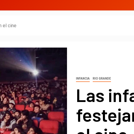
n el cine
INFANCIA
RIO GRANDE
Las inf
festeja