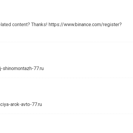
related content? Thanks!
https://www.binance.com/register?
j-shinomontazh-77.ru
ciya-arok-avto-77.ru