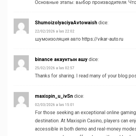
Основные этапы: выбор производителя. Что 
ShumoizolyaciyaAvtowaish
dice:
22/02/2026 a las 22:02
шумоизоляция авто
https://vikar-auto.ru
binance акаунтын ашу
dice:
25/02/2026 a las 02:57
Thanks for sharing. I read many of your blog pos
maxispin_u_ivSn
dice:
02/03/2026 a las 15:01
For those seeking an exceptional online gaming
destination. At Maxispin Casino, players can enjo
accessible in both demo and real-money modes. 