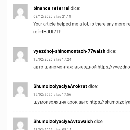
binance referral
dice:
08/12/2025 a las 21:18
Your article helped me a lot, is there any more 
ref=IHJUI7TF
vyezdnoj-shinomontazh-77waish
dice:
15/02/2026 a las 17:24
авто шиномонтаж выездной
https://vyezdno
ShumoizolyaciyaArokrat
dice:
15/02/2026 a las 17:56
шумоизоляция арок авто
https://shumoizolya
ShumoizolyaciyaAvtowaish
dice:
21/02/2026 a las 08:14