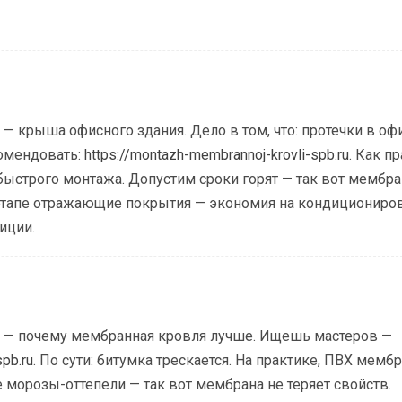
 крыша офисного здания. Дело в том, что: протечки в оф
комендовать:
https://montazh-membrannoj-krovli-spb.ru
. Как п
ыстрого монтажа. Допустим сроки горят — так вот мембра
этапе отражающие покрытия — экономия на кондициониров
иции.
 — почему мембранная кровля лучше. Ищешь мастеров —
spb.ru
. По сути: битумка трескается. На практике, ПВХ мемб
е морозы-оттепели — так вот мембрана не теряет свойств.