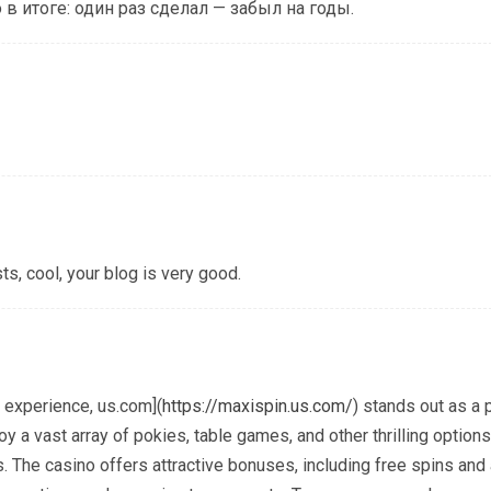
в итоге: один раз сделал — забыл на годы.
ts, cool, your blog is very good.
 experience, us.com](
https://maxispin.us.com/
) stands out as a 
y a vast array of pokies, table games, and other thrilling options,
The casino offers attractive bonuses, including free spins and 