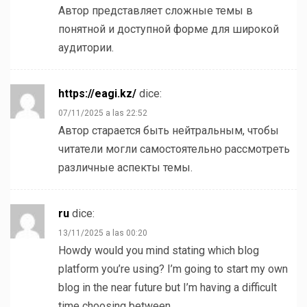
Автор представляет сложные темы в
понятной и доступной форме для широкой
аудитории.
https://eagi.kz/
dice:
07/11/2025 a las 22:52
Автор старается быть нейтральным, чтобы
читатели могли самостоятельно рассмотреть
различные аспекты темы.
ru
dice:
13/11/2025 a las 00:20
Howdy would you mind stating which blog
platform you’re using? I’m going to start my own
blog in the near future but I’m having a difficult
time choosing between