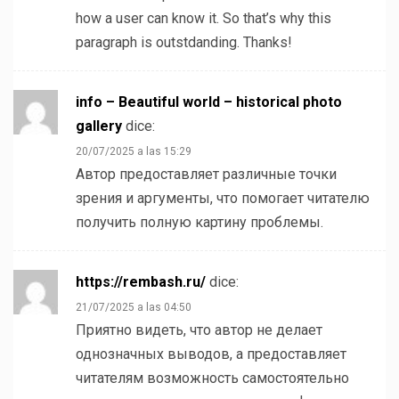
how a user can know it. So that’s why this
paragraph is outstdanding. Thanks!
info – Beautiful world – historical photo
gallery
dice:
20/07/2025 a las 15:29
Автор предоставляет различные точки
зрения и аргументы, что помогает читателю
получить полную картину проблемы.
https://rembash.ru/
dice:
21/07/2025 a las 04:50
Приятно видеть, что автор не делает
однозначных выводов, а предоставляет
читателям возможность самостоятельно