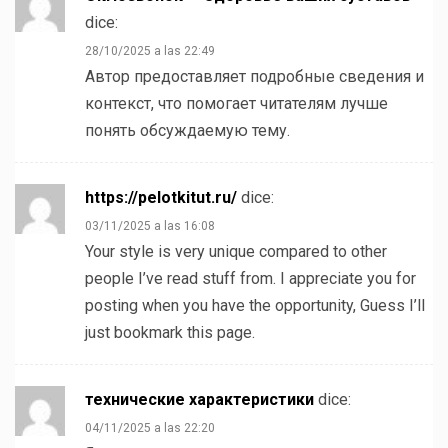
dice:
28/10/2025 a las 22:49
Автор предоставляет подробные сведения и
контекст, что помогает читателям лучше
понять обсуждаемую тему.
https://pelotkitut.ru/
dice:
03/11/2025 a las 16:08
Your style is very unique compared to other
people I’ve read stuff from. I appreciate you for
posting when you have the opportunity, Guess I’ll
just bookmark this page.
технические характеристики
dice:
04/11/2025 a las 22:20