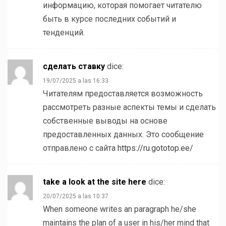
информацию, которая помогает читателю
быть в курсе последних событий и
тенденций.
сделать ставку
dice:
19/07/2025 a las 16:33
Читателям предоставляется возможность
рассмотреть разные аспекты темы и сделать
собственные выводы на основе
предоставленных данных. Это сообщение
отправлено с сайта
https://ru.gototop.ee/
take a look at the site here
dice:
20/07/2025 a las 10:37
When someone writes an paragraph he/she
maintains the plan of a user in his/her mind that