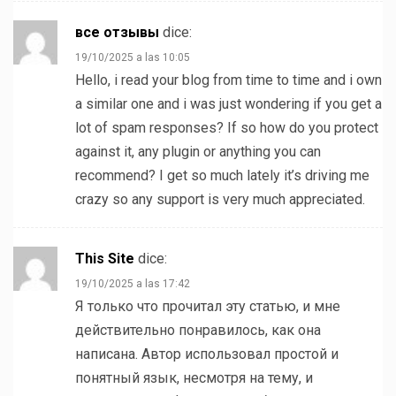
все отзывы
dice:
19/10/2025 a las 10:05
Hello, i read your blog from time to time and i own
a similar one and i was just wondering if you get a
lot of spam responses? If so how do you protect
against it, any plugin or anything you can
recommend? I get so much lately it’s driving me
crazy so any support is very much appreciated.
This Site
dice:
19/10/2025 a las 17:42
Я только что прочитал эту статью, и мне
действительно понравилось, как она
написана. Автор использовал простой и
понятный язык, несмотря на тему, и