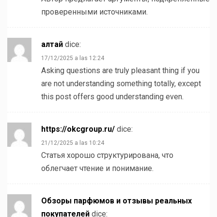
проверенными источниками.
алтай
dice:
17/12/2025 a las 12:24
Asking questions are truly pleasant thing if you
are not understanding something totally, except
this post offers good understanding even.
https://okcgroup.ru/
dice:
21/12/2025 a las 10:24
Статья хорошо структурирована, что
облегчает чтение и понимание.
Обзоры парфюмов и отзывы реальных
покупателей
dice: