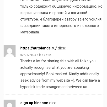
только содержит обширную информацию, но
и организована в простой и логичной
структуре. Я благодарен автору за его усилия
в создании такого интересного и полезного
материала.
https://autolands.ru/
dice:
02/08/2025 a las 06:44
Thanks a lot for sharing this with all folks you
actually recognise what you are speaking
approximately! Bookmarked. Kindly additionally
seek advice from my website =). We can have a
hyperlink trade arrangement between us
sign up binance
dice: