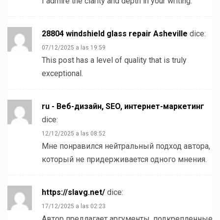
I admire the clarity and depth in your writing.
28804 windshield glass repair Asheville
dice:
07/12/2025 a las 19:59
This post has a level of quality that is truly
exceptional.
ru - Веб-дизайн, SEO, интернет-маркетинг
dice:
12/12/2025 a las 08:52
Мне понравился нейтральный подход автора,
который не придерживается одного мнения.
https://slavg.net/
dice:
17/12/2025 a las 02:23
Автор предлагает аргументы, подкрепленные