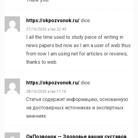
https://okpozvonok.ru/
dice:
27/10/2025 a las 22:43
I all the time used to study piece of writing in
news papers but now as I am a user of web thus
from now I am using net for articles or reviews,
thanks to web.
https://okpozvonok.ru/
dice:
28/10/2025 a las 11:16
Статья содержит информацию, основанную
на достоверных источниках и экспертных
мнениях.
ОкПозвонок — Здоровье ваших суставов