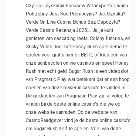
Czy Do Uzyskania Bonusów W Inexperto Casino
Potrzebny Jest Kod Promocyjny? Jak Uzyska?
Verde On Line Casino Bonus Bez Depozytu?
Verde Casino Recenzja 2025:… Ja, je kunt
genieten van cascading reels, Colony functies, en
Sticky Wilds door het Honey Rush spel demo te
spelen voor gratis hier bij BETO, of kies een van
onze aanbevolen online casino’s en speel Honey
Rush met echt geld. Sugar Rush is een videoslot
van Pragmatic Play wat betekent dat er een hoop
spellen van deze maker in casino’s te vinden is.
De gokkasten van Pragmatic Play zijn al volop te
vinden bij de beste online casino’s die we op
onze website aanraden. Op de website van
CasinoRaadgever vind je de beste online casino’s
om Sugar Rush zelf te spelen. Veel van deze