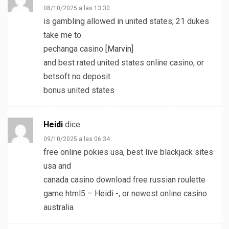
08/10/2025 a las 13:30
is gambling allowed in united states, 21 dukes
take me to
pechanga casino [
Marvin
]
and best rated united states online casino, or
betsoft no deposit
bonus united states
Heidi
dice:
09/10/2025 a las 06:34
free online pokies usa, best live blackjack sites
usa and
canada casino download free russian roulette
game html5 –
Heidi
-, or newest online casino
australia