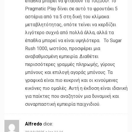
έπαθλα μπορεί να φτάσουν τα 100,000!. Το
Pragmatic Play δίνει σε αυτό το φρουτάκι 5
αστέρια από τα 5 στη δική του κλίμακα
μεταβλητότητας, οπότε τείνει να κερδίζει
λιγότερο συχνά από πολλά άλλα, αλλά τα
έπαθλα μπορεί να είναι υψηλότερα. Το Sugar
Rush 1000, ωστόσο, προσφέρει μια
αναβαθμισμένη εμπειρία. Διαθέτει
περισσότερες γραμμές πληρωμής, γύρους
μπόνους και επιλογή αγοράς μπόνους. Τα
γραφικά είναι πιο ευκρινή και οι κινούμενες
εικόνες πιο ομαλές. Αυτή η έκδοση είναι ιδανική
για παίκτες που αναζητούν μια δυναμική και
συναρπαστική εμπειρία παιχνιδιού.
Alfredo
dice: