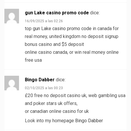
gun Lake casino promo code
dice:
16/09/2025 a las 02:26
top
gun Lake casino promo code
in canada for
real money, united kingdom no deposit signup
bonus casino and $5 deposit
online casino canada, or win real money online
free usa
Bingo Dabber
dice:
02/10/2025 a las 00:23
£20 free no deposit casino uk, web gambling usa
and poker stars uk offers,
or canadian online casino for uk
Look into my homepage
Bingo Dabber