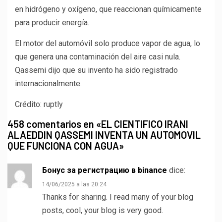
en hidrógeno y oxígeno, que reaccionan químicamente
para producir energía.
El motor del automóvil solo produce vapor de agua, lo
que genera una contaminación del aire casi nula.
Qassemi dijo que su invento ha sido registrado
internacionalmente.
Crédito: ruptly
458 comentarios en «
EL CIENTIFICO IRANI
ALAEDDIN QASSEMI INVENTA UN AUTOMOVIL
QUE FUNCIONA CON AGUA
»
Бонус за регистрацию в binance
dice:
14/06/2025 a las 20:24
Thanks for sharing. I read many of your blog
posts, cool, your blog is very good.