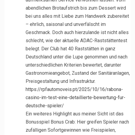
abendlichen Brotaufstrich bis zum Dessert wird
bei uns alles mit Liebe zum Handwerk zubereitet
– ehrlich, saisonal und unverfälscht im
Geschmack. Doch auch hierzulande ist nicht alles
schlecht, wie der aktuelle ADAC-Raststättentest
belegt. Der Club hat 40 Raststätten in ganz
Deutschland unter die Lupe genommen und nach
unterschiedlichen Kriterien bewertet, darunter
Gastronomieangebot, Zustand der Sanitäranlagen,
Preisgestaltung und Infrastruktur.
https://rpfautomoveis.pt/2025/10/16/rabona-
casino-im-test-eine-detaillierte-bewertung-fur-
deutsche-spieler/
Ein weiteres Highlight aus meiner Sicht ist das
Bonusspiel Bonus Crab: Hier greifen Spieler nach
zufälligen Sofortgewinnen wie Freispielen,