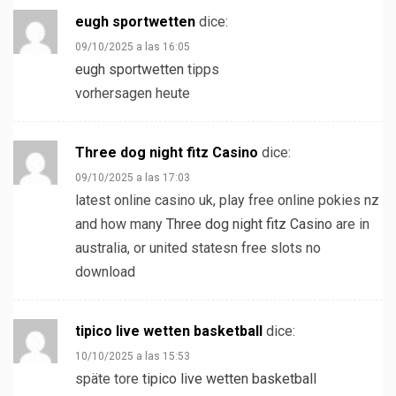
eugh sportwetten
dice:
09/10/2025 a las 16:05
eugh sportwetten
tipps
vorhersagen heute
Three dog night fitz Casino
dice:
09/10/2025 a las 17:03
latest online casino uk, play free online pokies nz
and how many
Three dog night fitz Casino
are in
australia, or united statesn free slots no
download
tipico live wetten basketball
dice:
10/10/2025 a las 15:53
späte tore
tipico live wetten basketball