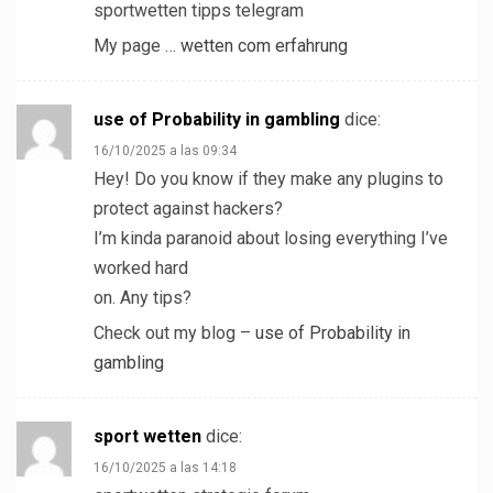
sportwetten tipps telegram
My page …
wetten com erfahrung
use of Probability in gambling
dice:
16/10/2025 a las 09:34
Hey! Do you know if they make any plugins to
protect against hackers?
I’m kinda paranoid about losing everything I’ve
worked hard
on. Any tips?
Check out my blog –
use of Probability in
gambling
sport wetten
dice:
16/10/2025 a las 14:18