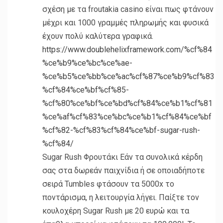
σχέση με τα froutakia casino είναι πως φτάνουν
μέχρι και 1000 γραμμές πληρωμής και φυσικά
έχουν πολύ καλύτερα γραφικά.
https://www.doublehelixframework.com/%cf%84
%ce%b9%ce%bc%ce%ae-
%ce%b5%ce%bb%ce%ac%cf%87%ce%b9%cf%83
%cf%84%ce%bf%cf%85-
%cf%80%ce%bf%ce%bd%cf%84%ce%b1%cf%81
%ce%af%cf%83%ce%bc%ce%b1%cf%84%ce%bf
%cf%82-%cf%83%cf%84%ce%bf-sugar-rush-
%cf%84/
Sugar Rush Φρουτάκι Εάν τα συνολικά κέρδη
σας στα δωρεάν παιχνίδια ή σε οποιαδήποτε
σειρά Tumbles φτάσουν τα 5000x το
ποντάρισμα, η λειτουργία λήγει. Παίξτε τον
κουλοχέρη Sugar Rush με 20 ευρώ και τα