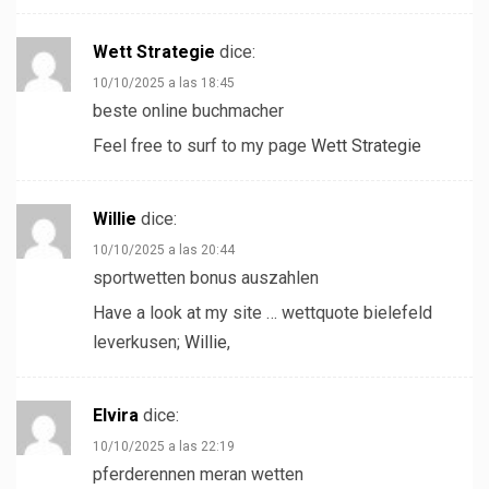
Wett Strategie
dice:
10/10/2025 a las 18:45
beste online buchmacher
Feel free to surf to my page
Wett Strategie
Willie
dice:
10/10/2025 a las 20:44
sportwetten bonus auszahlen
Have a look at my site … wettquote bielefeld
leverkusen;
Willie
,
Elvira
dice:
10/10/2025 a las 22:19
pferderennen meran wetten