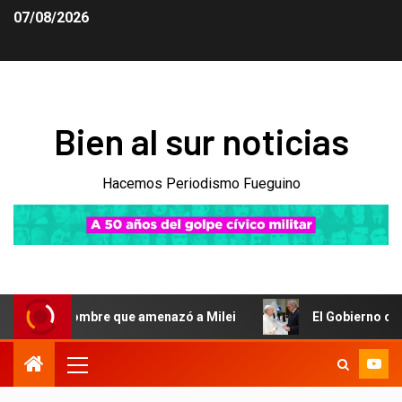
07/08/2026
Bien al sur noticias
Hacemos Periodismo Fueguino
ombre que amenazó a Milei
El Gobierno celebró la confirm