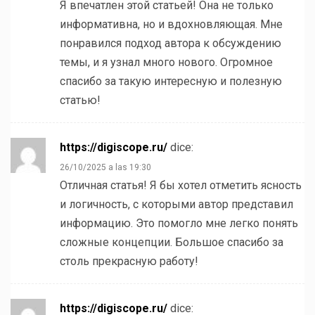
Я впечатлен этой статьей! Она не только
информативна, но и вдохновляющая. Мне
понравился подход автора к обсуждению
темы, и я узнал много нового. Огромное
спасибо за такую интересную и полезную
статью!
https://digiscope.ru/
dice:
26/10/2025 a las 19:30
Отличная статья! Я бы хотел отметить ясность
и логичность, с которыми автор представил
информацию. Это помогло мне легко понять
сложные концепции. Большое спасибо за
столь прекрасную работу!
https://digiscope.ru/
dice: