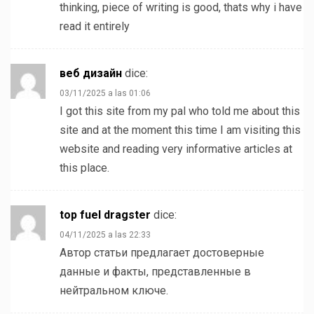
thinking, piece of writing is good, thats why i have
read it entirely
веб дизайн
dice:
03/11/2025 a las 01:06
I got this site from my pal who told me about this
site and at the moment this time I am visiting this
website and reading very informative articles at
this place.
top fuel dragster
dice:
04/11/2025 a las 22:33
Автор статьи предлагает достоверные
данные и факты, представленные в
нейтральном ключе.