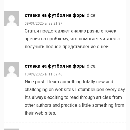
ставки на футбол на форы
dice:
09/09/2025 a las 21:37
Статья представляет анализ разных точек
зрения на проблему, что помогает читателю
получить полное представление о ней.
ставки на футбол на форы
dice:
10/09/2025 a las 09:46
Nice post. I learn something totally new and
challenging on websites I stumbleupon every day.
It’s always exciting to read through articles from
other authors and practice a little something from
their web sites.