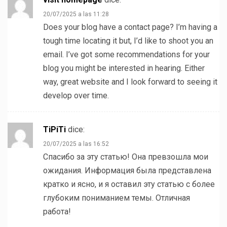
20/07/2025 a las 11:28
Does your blog have a contact page? I’m having a
tough time locating it but, I’d like to shoot you an
email. I’ve got some recommendations for your
blog you might be interested in hearing. Either
way, great website and I look forward to seeing it
develop over time.
TiPiTi
dice:
20/07/2025 a las 16:52
Спасибо за эту статью! Она превзошла мои
ожидания. Информация была представлена
кратко и ясно, и я оставил эту статью с более
глубоким пониманием темы. Отличная
работа!