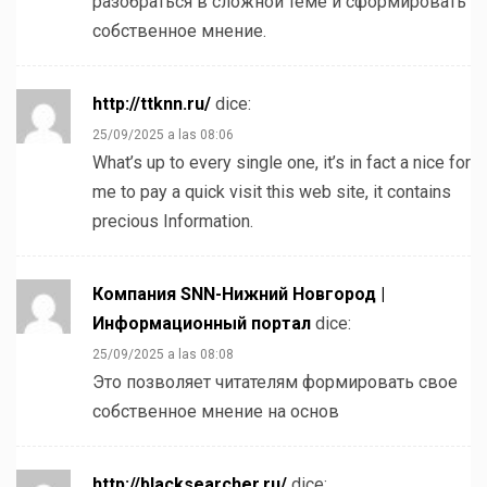
разобраться в сложной теме и сформировать
собственное мнение.
http://ttknn.ru/
dice:
25/09/2025 a las 08:06
What’s up to every single one, it’s in fact a nice for
me to pay a quick visit this web site, it contains
precious Information.
Компания SNN-Нижний Новгород |
Информационный портал
dice:
25/09/2025 a las 08:08
Это позволяет читателям формировать свое
собственное мнение на основ
http://blacksearcher.ru/
dice: