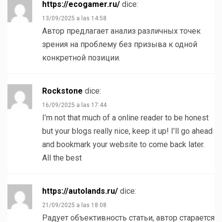
https://ecogamer.ru/
dice:
13/09/2025 a las 14:58
Автор предлагает анализ различных точек
зрения на проблему без призыва к одной
конкретной позиции.
Rockstone
dice:
16/09/2025 a las 17:44
I’m not that much of a online reader to be honest
but your blogs really nice, keep it up! I’ll go ahead
and bookmark your website to come back later.
All the best
https://autolands.ru/
dice:
21/09/2025 a las 18:08
Радует объективность статьи, автор старается