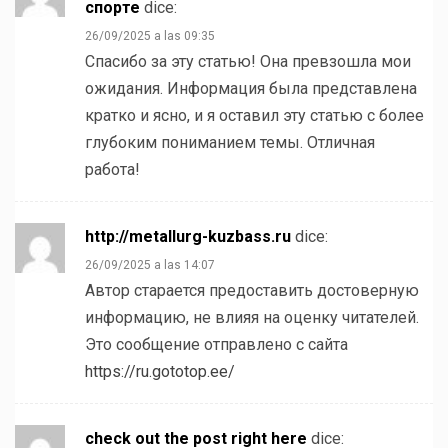
спорте
dice:
26/09/2025 a las 09:35
Спасибо за эту статью! Она превзошла мои
ожидания. Информация была представлена
кратко и ясно, и я оставил эту статью с более
глубоким пониманием темы. Отличная
работа!
http://metallurg-kuzbass.ru
dice:
26/09/2025 a las 14:07
Автор старается предоставить достоверную
информацию, не влияя на оценку читателей.
Это сообщение отправлено с сайта
https://ru.gototop.ee/
check out the post right here
dice: