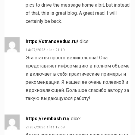
pics to drive the message home a bit, but instead
of that, this is great blog. A great read. I will
certainly be back.
https://stranovedus.ru/
dice:
14/07/2025 a las 21:19
Эта статья просто великолепна! Она
представляет информацию в полном объеме
и включает в себя практические примеры и
рекомендации. Я нашел ее очень полезной и
вдохновляющей. Большое спасибо автору за
такую выдающуюся работу!
https://rembash.ru/
dice:
21/07/2025 a las 12:59
Автор предлагает читателю дополнительные