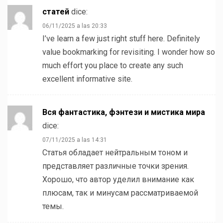
статей
dice:
06/11/2025 a las 20:33
I’ve learn a few just right stuff here. Definitely
value bookmarking for revisiting. I wonder how so
much effort you place to create any such
excellent informative site.
Вся фантастика, фэнтези и мистика мира
dice:
07/11/2025 a las 14:31
Статья обладает нейтральным тоном и
представляет различные точки зрения.
Хорошо, что автор уделил внимание как
плюсам, так и минусам рассматриваемой
темы.