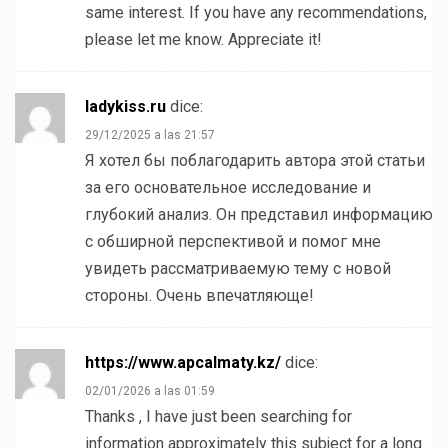
same interest. If you have any recommendations,
please let me know. Appreciate it!
ladykiss.ru
dice:
29/12/2025 a las 21:57
Я хотел бы поблагодарить автора этой статьи
за его основательное исследование и
глубокий анализ. Он представил информацию
с обширной перспективой и помог мне
увидеть рассматриваемую тему с новой
стороны. Очень впечатляюще!
https://www.apcalmaty.kz/
dice:
02/01/2026 a las 01:59
Thanks , I have just been searching for
information approximately this subject for a long