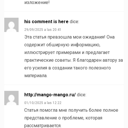
изложение!
his comment is here
dice:
29/09/2025 a las 20:41
Эта статья превзошла мои ожидания! Она
содержит обширную информацию,
иллюстрирует примерами и предлагает
практические советы. Я благодарен автору за
его усилия в создании такого полезного
материала.
http://mango-mango.ru/
dice:
01/10/2025 a las 12:22
Статья помогла мне получить более полное
представление о проблеме, которая
рассматривается.