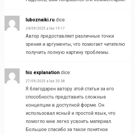
luboznaiki.ru
dice:
24/09/2025 a las 19:17
Автор предоставляет различные точки
зрения и аргументы, что помогает читателю
получить полную картину проблемы.
his explanation
dice:
27/09/2025 a las 20:38
Я благодарен автору этой статьи за его
способность представить сложные
концепции в доступной форме. Он
использовал ясный и простой язык, что
помогло мне легко усвоить материал.
Большое спасибо за такое понятное