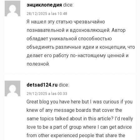
энциклопедия
dice:
28/12/2025 a las 10:48
Я нашел эту статью чрезвычайно
познавательной и вдохновляющей. Автор
обладает уникальной способностью
объединять различные идеи и концепции, что
делает его работу по-настоящему ценной и
полезной.
detsad124.ru
dice:
29/12/2025 a las 00:33
Great blog you have here but I was curious if you
knew of any message boards that cover the
same topics talked about in this article? I’d really
love to be a part of group where I can get advice
from other experienced people that share the