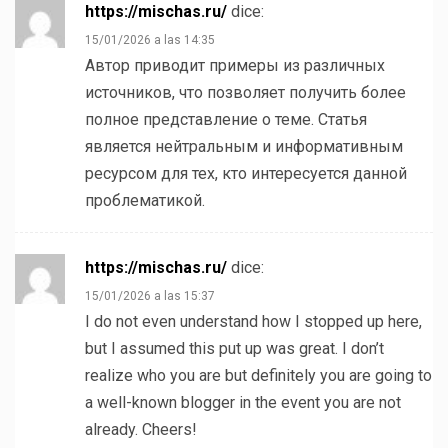
https://mischas.ru/
dice:
15/01/2026 a las 14:35
Автор приводит примеры из различных
источников, что позволяет получить более
полное представление о теме. Статья
является нейтральным и информативным
ресурсом для тех, кто интересуется данной
проблематикой.
https://mischas.ru/
dice:
15/01/2026 a las 15:37
I do not even understand how I stopped up here,
but I assumed this put up was great. I don’t
realize who you are but definitely you are going to
a well-known blogger in the event you are not
already. Cheers!